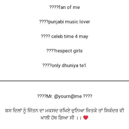
????fan of me
????punjabi music lover
???? celeb time 4 may
????respect girls
????only dhuniya te1
????Mr. @yourn@me ????
ਬਸ ਦਿਲਾਂ ਨੂੰ ਜਿੱਤਨ ਦਾ ਮਕਸਦ ਰਖਿਏ ਦੁਨਿਆ ਜਿਤਕੇ ਤਾਂ ਸਿਕੰਦਰ ਵੀ
ਖਾਲੀ ਹੱਥ ਗਿਆ ਸੀ ।।