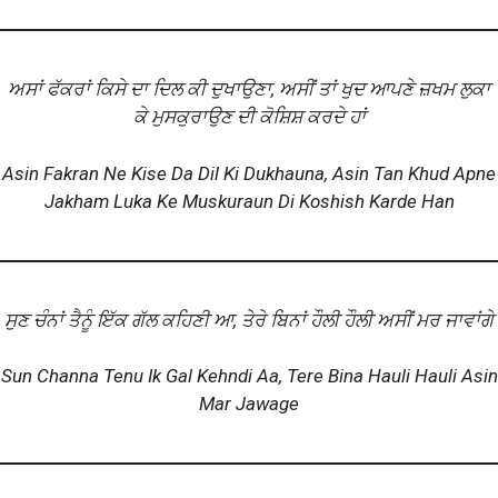
ਅਸਾਂ ਫੱਕਰਾਂ ਕਿਸੇ ਦਾ ਦਿਲ ਕੀ ਦੁਖਾਉਣਾ, ਅਸੀਂ ਤਾਂ ਖੁਦ ਆਪਣੇ ਜ਼ਖਮ ਲੁਕਾ
ਕੇ ਮੁਸਕੁਰਾਉਣ ਦੀ ਕੋਸ਼ਿਸ਼ ਕਰਦੇ ਹਾਂ
Asin Fakran Ne Kise Da Dil Ki Dukhauna, Asin Tan Khud Apne
Jakham Luka Ke Muskuraun Di Koshish Karde Han
ਸੁਣ ਚੰਨਾਂ ਤੈਨੂੰ ਇੱਕ ਗੱਲ ਕਹਿਣੀ ਆ, ਤੇਰੇ ਬਿਨਾਂ ਹੌਲੀ ਹੌਲੀ ਅਸੀਂ ਮਰ ਜਾਵਾਂਗੇ
Sun Channa Tenu Ik Gal Kehndi Aa, Tere Bina Hauli Hauli Asin
Mar Jawage