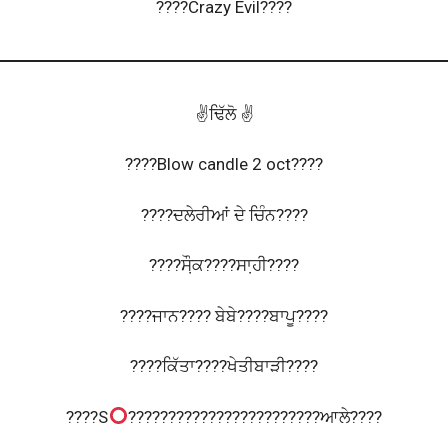
????Crazy Evil????
✌️ਢਿੱਲੋ ✌️
????Blow candle 2 oct????
????ਦਲੇਰੀਆਂ ਦੇ ਚਿੰਨ????
????ਸੌ਼ਕ????ਸਾ਼ਹੀ????
????ਜਾਨ???? ਬੇਬੇ????ਬਾਪੂ????
????ਕਿੱਤਾ????ਖੇਤੀਬਾੜੀ????
????S
????????
????????????????ਆਲੇ????