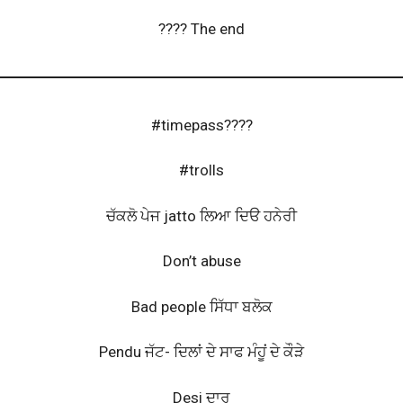
???? The end
#timepass????
#trolls
ਚੱਕਲੋ ਪੇਜ jatto ਲਿਆ ਦਿੳ ਹਨੇਰੀ
Don’t abuse
Bad people ਸਿੱਧਾ ਬਲੋਕ
Pendu ਜੱਟ- ਦਿਲਾਂ ਦੇ ਸਾਫ ਮੰਹੂਂ ਦੇ ਕੌੜੇ
Desi ਦਾਰੂ