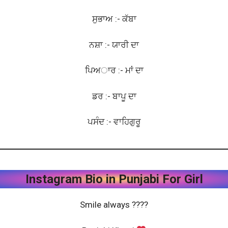
ਸੁਭਾਅ :- ਕੱਬਾ
ਨਸ਼ਾ :- ਯਾਰੀ ਦਾ
ਪਿਅਾਰ :- ਮਾਂ ਦਾ
ਡਰ :- ਬਾਪੂ ਦਾ
ਪਸੰਦ :- ਵਾਹਿਗੁਰੂ
Instagram Bio in Punjabi For Girl
Smile always ????