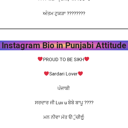
ਅੰਤਮ ਟੁਕੜਾ ????????️
Instagram Bio in Punjabi Attitude
PROUD TO BE SIKH
Sardari Lover
ਪੰਜਾਬੀ
ਸਰਦਾਰ ਜੀ Luv u ਬੇਬੇ ਬਾਪੂ ????
ਮਨ ਨੀਵਾ ਮੱਤ ੳੁੱਚੀ☝