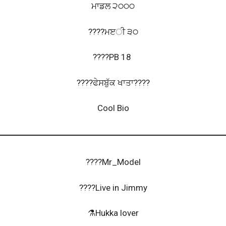
ਮਾਡਲ ੨੦੦੦
????ਮੲੀ ੩੦
????PB 18
????ਫੇਸਬੁੱਕ ਖਾਤਾ????
Cool Bio
????Mr_Model
????Live in Jimmy
⚗Hukka lover