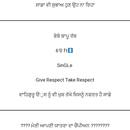
ਸਾਡਾ ਵੀ ਸੁਭਾਅ ਹੁਣ ਉਹ ਨਾ ਰਿਹਾ
ਬੇਬੇ ਬਾਪੂ ਰੱਬ
6’0 ft
SinGLe
Give Respect Take Respect
ਵਾਹਿਗੁਰੂ ੳੁਸ ਨੂੰ ਵੀ ਖੁਸ਼ ਰੱਖੇ ਜਿਸਨੂੰ ਨਫਰਤ ਹੈ ਸਾਡੇ
???? ਮੇਰੀ ਆਪਣੀ ਯਾਤਰਾ ਦਾ ਚੈਂਪੀਅਨ ????????