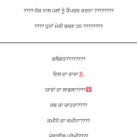
???? ਜੋਸ਼ ਨਾਲ ਪਲਾਂ ਨੂੰ ਕੈਪਚਰ ਕਰਨਾ ????????
???? ਧੁਨਾਂ ਮੇਰੀ ਬਚਣ ਹਨ ????????
ਬਲੌਗਰ????‍????
ਦਿਲ ਦਾ ਰਾਜਾ
ਯਾਰਾਂ ਦਾ ਲਾਡਲਾ????‍
ਸਬ ਕਾ ਚਾਹਤਾ????
ਕਮੀਨੋ ਕਾ ਕਮੀਨਾ????
ਮੋਬਾਈਲ ਪ੍ਰੇਮੀ????