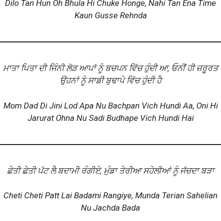
Dilo Tan Hun Oh Bhula Hi Chuke Honge, Nahi Tan Ena Time
Kaun Gusse Rehnda
ਮਾਤਾ ਪਿਤਾ ਦੀ ਜਿੰਨੀ ਲੋੜ ਆਪਾਂ ਨੂੰ ਬਚਪਨ ਵਿੱਚ ਹੁੰਦੀ ਆ, ਓਨੀਂ ਹੀ ਜ਼ਰੂਰਤ
ਉਹਨਾਂ ਨੂੰ ਸਾਡੀ ਬੁਢਾਪੇ ਵਿੱਚ ਹੁੰਦੀ ਹੈ
Mom Dad Di Jini Lod Apa Nu Bachpan Vich Hundi Aa, Oni Hi
Jarurat Ohna Nu Sadi Budhape Vich Hundi Hai
ਛੇਤੀ ਛੇਤੀ ਪੱਟ ਲੈ ਬਦਾਮੀ ਰੰਗੀਏ, ਮੁੰਡਾ ਤੇਰੀਆ ਸਹੇਲੀਆਂ ਨੂੰ ਜੱਚਦਾ ਬੜਾ
Cheti Cheti Patt Lai Badami Rangiye, Munda Terian Sahelian
Nu Jachda Bada