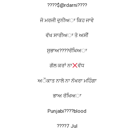
????$@rdarni????
ਜੋ ਮਰਜੀ ਦੁਨੀਅਾ ਕਿਹ ਜਾਵੇ
ਵੱਖ ਸਾਰੀਅਾ ਤੋ ਅਸੀਂ
ਸੁਭਾਅ????ਰੱਖਿਅਾ
ਗੱਲ ਕਰਾਂ ਨਾ
ਵੱਧ
ਅੌਕਾਤ ਨਾਲੋ ਨਾ ਨੱਖਰਾ ਮਹਿੰਗਾ
ਭਾਅ ਰੱਖਿਅਾ
Punjabi????blood
????7 Jul