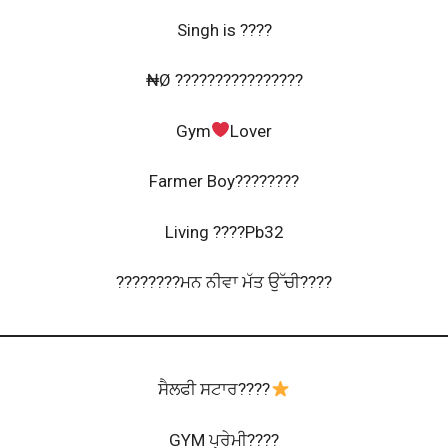
Singh is ????
₦Ø ????????????????
Gym
Lover
Farmer Boy????????
Living ????Pb32
????????ਮਨ ਨੀਵਾ ਮੱਤ ਉੱਚੀ????
ਸੈਲਫੀ ਸਟਾਰ????
GYM ਪ੍ਰੇਮੀ????