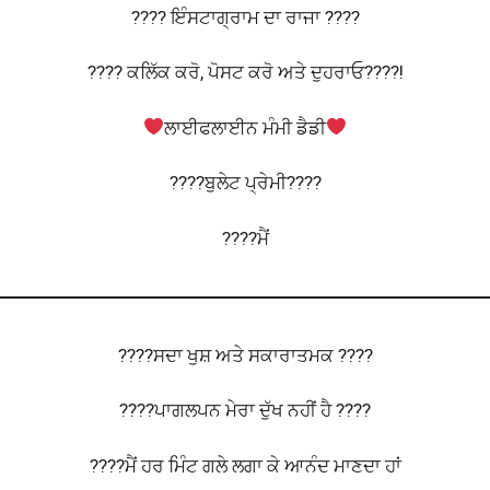
???? ਇੰਸਟਾਗ੍ਰਾਮ ਦਾ ਰਾਜਾ ????
???? ਕਲਿੱਕ ਕਰੋ, ਪੋਸਟ ਕਰੋ ਅਤੇ ਦੁਹਰਾਓ????!
ਲਾਈਫਲਾਈਨ ਮੰਮੀ ਡੈਡੀ
????ਬੁਲੇਟ ਪ੍ਰੇਮੀ????
????ਮੈਂ
????ਸਦਾ ਖੁਸ਼ ਅਤੇ ਸਕਾਰਾਤਮਕ ????
????ਪਾਗਲਪਨ ਮੇਰਾ ਦੁੱਖ ਨਹੀਂ ਹੈ ????
????ਮੈਂ ਹਰ ਮਿੰਟ ਗਲੇ ਲਗਾ ਕੇ ਆਨੰਦ ਮਾਣਦਾ ਹਾਂ