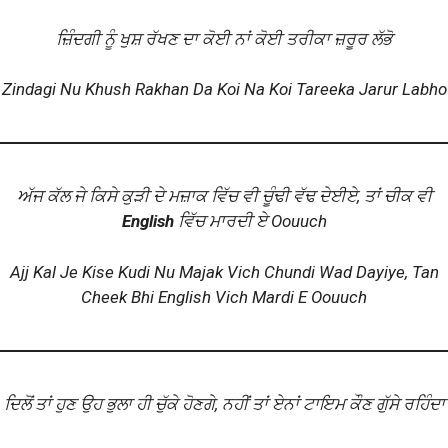
ਜ਼ਿੰਦਗੀ ਨੂੰ ਖੁਸ਼ ਰੱਖਣ ਦਾ ਕੋਈ ਨਾਂ ਕੋਈ ਤਰੀਕਾ ਜ਼ਰੂਰ ਲੱਭੋ
Zindagi Nu Khush Rakhan Da Koi Na Koi Tareeka Jarur Labho
ਅੱਜ ਕੱਲ ਜੇ ਕਿਸੇ ਕੁੜੀ ਦੇ ਮਜ਼ਾਕ ਵਿੱਚ ਵੀ ਚੂੰਢੀ ਵੱਢ ਦੇਈਏ, ਤਾਂ ਚੀਕ ਵੀ
English
ਵਿੱਚ ਮਾਰਦੀ ਏ Oouuch
Ajj Kal Je Kise Kudi Nu Majak Vich Chundi Wad Dayiye, Tan
Cheek Bhi English Vich Mardi E Oouuch
ਦਿਲੋਂ ਤਾਂ ਹੁਣ ਉਹ ਭੁਲਾ ਹੀ ਚੁੱਕੇ ਹੋਣਗੇ, ਨਹੀਂ ਤਾਂ ਏਨਾਂ ਟਾਇਮ ਕੌਣ ਗੁੱਸੇ ਰਹਿੰਦਾ