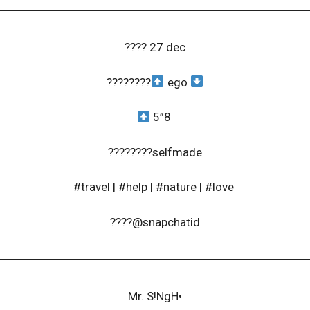
???? 27 dec
????????
ego
5”8
????????selfmade
#travel | #help | #nature | #love
????@snapchatid
Mr. S!NgH•