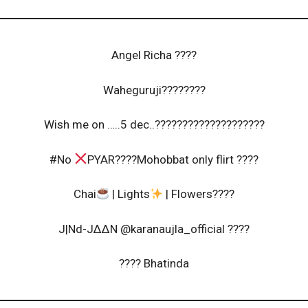
Angel Richa ????
Waheguruji????????
Wish me on …..5 dec..????????????????????
#No
PYAR????Mohobbat only flirt ????
Chai
| Lights
| Flowers????
J|Nd-J∆∆N @karanaujla_official ????
???? Bhatinda