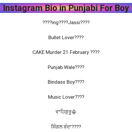
Instagram Bio in Punjabi For Boy
????ing????Jassi????
Bullet Lover????️
CAKE Murder 21 February ????
Punjab Wale????
Bindass Boy????
Music Lover????
ਵਾਹਿਗੁਰੂ☬
ਸਿੰਗਲ ਬੰਦਾ????