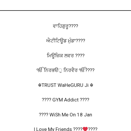
ਵਾਹਿਗੁਰੂ????
ਐਟੀਟਿਊਡ ਮੁੰਡਾ????
ਮਿਊਜ਼ਿਕ ਲਵਰ ????
ੴ ਨਿਰਭੳੁ ਨਿਰਵੈਰ ੴ????
☬TRUST WaHeGURU Ji ‌☬
???? GYM Addict ????
???? WiSh Me On 18 Jan
I Love My Friends ????‍
‍????