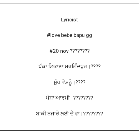
Lyricist
#love bebe bapu gg
#20 nov ????????
ਪੱਕਾ ਟਿਕਾਣਾ ਮਰਗਿੰਦਪੁਰ।????
ਸੁੱਧ ਵੈਸ਼ਨੂੰ।????
ਪੇਸ਼ਾ ਆਰਮੀ।????????
ਬਾਕੀ ਨਜਾਰੇ ਲਈ ਦੇ ਵਾ।????????