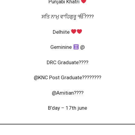
Punjabi Khatri
ਸਤਿ ਨਾਮੁ ਵਾਹਿਗੁਰੂ ੴ????
Delhiite
Geminine
@
DRC Graduate????
@KNC Post Graduate????????
@Amitian????
B’day – 17th june