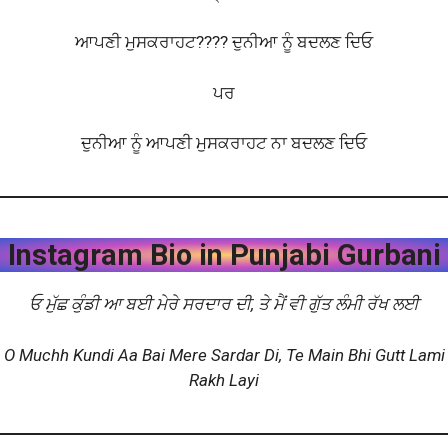
ਆਪਣੀ ਮੁਸਕਰਾਹਟ???? ਦੁਨੀਆ ਨੂੰ ਬਦਲਣ ਦਿਓ
ਪਰ
ਦੁਨੀਆ ਨੂੰ ਆਪਣੀ ਮੁਸਕਰਾਹਟ ਨਾ ਬਦਲਣ ਦਿਓ
Instagram Bio in Punjabi Gurbani
ਓ ਮੁੱਛ ਕੁੰਡੀ ਆ ਬਈ ਮੇਰੇ ਸਰਦਾਰ ਦੀ, ਤੇ ਮੈਂ ਵੀ ਗੁੱਤ ਲੰਮੀ ਰੱਖ ਲਈ
O Muchh Kundi Aa Bai Mere Sardar Di, Te Main Bhi Gutt Lami
Rakh Layi