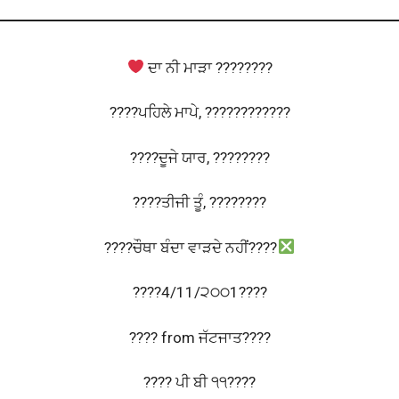
ਦਾ ਨੀ ਮਾੜਾ ????????
????ਪਹਿਲੇ ਮਾਪੇ, ????????‍????
????ਦੂਜੇ ਯਾਰ, ????????
????ਤੀਜੀ ਤੂੰ, ????????
????ਚੌਥਾ ਬ‌ੰਦਾ ਵਾੜਦੇ ਨਹੀਂ????
????4/11/੨੦੦1????
???? from ਜ‌ੱਟਜਾਤ????‍‌‌
???? ਪੀ ਬੀ ੧੧????