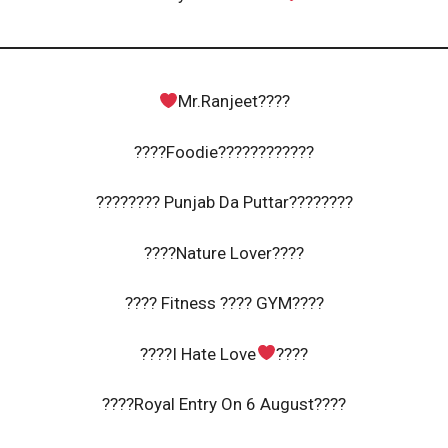
Mr.Ranjeet????
????Foodie????????????
???????? Punjab Da Puttar????????
????Nature Lover????
???? Fitness ???? GYM????️
????I Hate Love
‍????
????Royal Entry On 6 August????