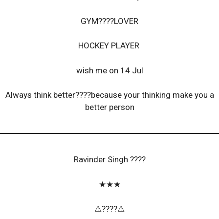
GYM????LOVER
HOCKEY PLAYER
wish me on 14 Jul
Always think better????because your thinking make you a
better person
Ravinder Singh ????
★★★
⚠????⚠