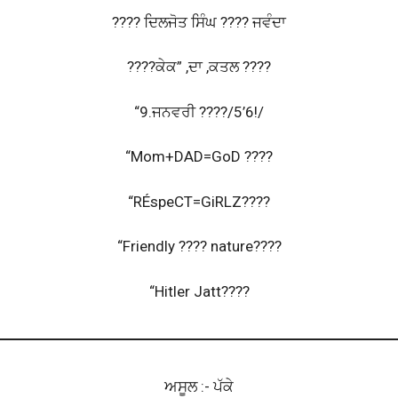
???? ਦਿਲਜੋਤ ਸਿੰਘ ???? ਜਵੰਦਾ
????ਕੇਕ” ,ਦਾ ,ਕਤਲ ????
“9.ਜਨਵਰੀ ????/5’6!/
“Mom+DAD=GoD ????
“RÉspeCT=GiRLZ????
“Friendly ???? nature????
“Hitler Jatt????
ਅਸੂਲ :- ਪੱਕੇ