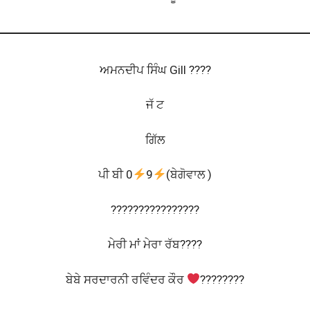
ਅਮਨਦੀਪ ਸਿੰਘ Gill ????
ਜੱ ਟ
ਗਿੱਲ
ਪੀ ਬੀ 0
9
(ਬੇਗੋਵਾਲ )
????????????????
ਮੇਰੀ ਮਾਂ ਮੇਰਾ ਰੱਬ????
ਬੇਬੇ ਸਰਦਾਰਨੀ ਰਵਿੰਦਰ ਕੌਰ
????????