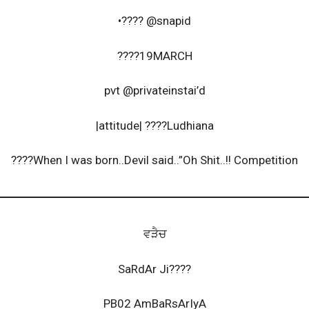
•???? @snapid
????19MARCH
pvt @privateinstai’d
|attitude| ????Ludhiana
????When I was born..Devil said..”Oh Shit..!! Competition
ਵੜੈਚ
SaRdAr Ji????
PB02 AmBaRsArIyA